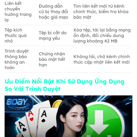
Liên kết
Đường dẫn
Tìm liên kết mới từ kênh
chuyển
cũ bị thay đổi
chính thức, kiểm tra khóa
hướng trang
hoặc giả mạo
bảo mật
lạ
Tệp kích
Xóa tệp, tải lại bằng mạng
Tệp bị cắt do
thước quá
ổn định, đối chiếu dung
mạng yếu
nhỏ
lượng khoảng 42 MB
Trình duyệt
Chứng nhận
thông báo
Không tải, chờ kênh chính
bảo mật hết
không an
thức cập nhật liên kết mới
hạn
toàn
Ưu Điểm Nổi Bật Khi Sử Dụng Ứng Dụng
So Với Trình Duyệt