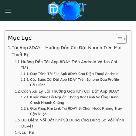
Bỏ
qua
nội
dung
Mục Lục
Tải App 8DAY – Hướng Dẫn Cài Đặt Nhanh Trên Mọi
Thiết Bị
Hướng Dẫn Tải App 8DAY Trên Android Và Ios Chi
Tiết
Quy Trình Tải File Apk 8DAY Cho Điện Thoại Android
Các Bước Cài Đặt App 8DAY Trên Iphone Qua Profile
Cấu Hình
Cách Xử Lý Lỗi Thường Gặp Khi Cài Đặt App 8DAY
Khắc Phục Lỗi Nguồn Không Xác Định Và Ứng Dụng
Crash Nhanh Chóng
Giải Pháp Khi Link Tải 8DAY Bị Chặn Hoặc Không Truy
Cập Được
Ưu Điểm Nổi Bật Khi Sử Dụng Ứng Dụng So Với Trình
Duyệt
Lời Kết