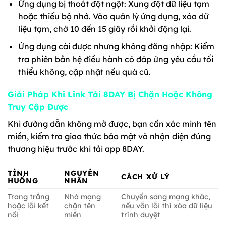
Ứng dụng bị thoát đột ngột: Xung đột dữ liệu tạm
hoặc thiếu bộ nhớ. Vào quản lý ứng dụng, xóa dữ
liệu tạm, chờ 10 đến 15 giây rồi khởi động lại.
Ứng dụng cài được nhưng không đăng nhập: Kiểm
tra phiên bản hệ điều hành có đáp ứng yêu cầu tối
thiểu không, cập nhật nếu quá cũ.
Giải Pháp Khi Link Tải 8DAY Bị Chặn Hoặc Không
Truy Cập Được
Khi đường dẫn không mở được, bạn cần xác minh tên
miền, kiểm tra giao thức bảo mật và nhận diện đúng
thương hiệu trước khi tải app 8DAY.
TÌNH
NGUYÊN
CÁCH XỬ LÝ
HUỐNG
NHÂN
Trang trắng
Nhà mạng
Chuyển sang mạng khác,
hoặc lỗi kết
chặn tên
nếu vẫn lỗi thì xóa dữ liệu
nối
miền
trình duyệt